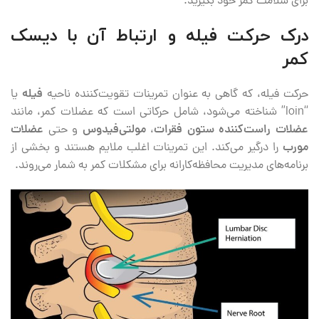
برای سلامت کمر خود بگیرید.
درک حرکت فیله و ارتباط آن با دیسک
کمر
حرکت فیله، که گاهی به عنوان تمرینات تقویت‌کننده ناحیه
فیله
یا
“loin” شناخته می‌شود، شامل حرکاتی است که عضلات کمر، مانند
عضلات راست‌کننده ستون فقرات
،
مولتی‌فیدوس
و حتی
عضلات
مورب
را درگیر می‌کند. این تمرینات اغلب ملایم هستند و بخشی از
برنامه‌های مدیریت محافظه‌کارانه برای مشکلات کمر به شمار می‌روند.