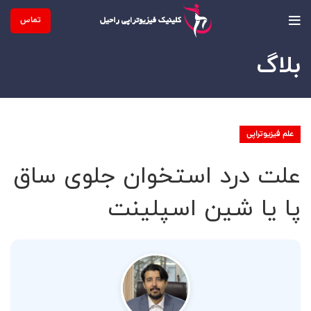
تماس
بلاگ
علم فیزیوتراپی
علت درد استخوان جلوی ساق
پا یا شین اسپلینت