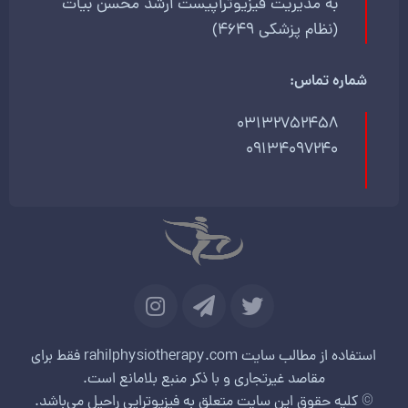
به مدیریت فیزیوتراپیست ارشد محسن بیات
(نظام پزشکی 4649)
شماره تماس:
03132752458
09134097240
استفاده از مطالب سایت rahilphysiotherapy.com فقط برای
مقاصد غیرتجاری و با ذکر منبع بلامانع است.
© کلیه حقوق این سایت متعلق به فیزیوتراپی راحیل می‌باشد.