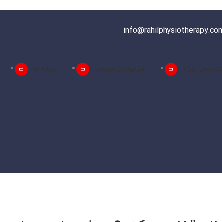
info@rahilphysiotherapy.co
 درمانی ویژه
فیزیوتراپی سرطان
درباره ما