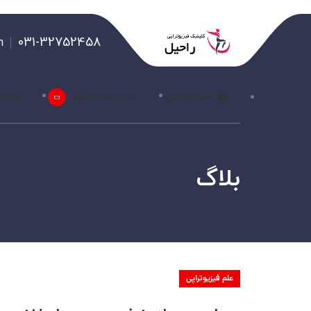
031-32752458
m
صفحه اصلی
خدمات تخصصی
خدمات
بلاگ
علم فیزیوتراپی