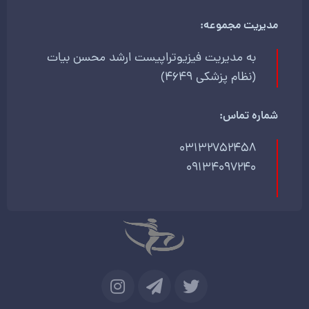
مدیریت مجموعه:
به مدیریت فیزیوتراپیست ارشد محسن بیات
(نظام پزشکی 4649)
شماره تماس:
03132752458
09134097240