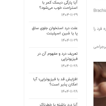
آیا پارگی دیسک کمر با
استراحت خوب می‌شود؟
لج ارب (Erb’s Palsy) یک اختلال عصبی است که عمدتاً در اثر آسیب به شبکه عصبی بازویی (Brachial
۱۴۰۴-۱۱-۲۹
علت درد استخوان جلوی ساق
 فرد را
پا یا شین اسپلینت
۱۴۰۴-۱۱-۲۹
رجراحی
تعریف درد و مفهوم آن در
فیزیوتراپی
۱۴۰۴-۱۱-۲۸
افزایش قد با فیزیوتراپی؛ آیا
امکان پذیر است؟
۱۴۰۴-۱۱-۲۸
آیا درد پاشنه پا خطرناک