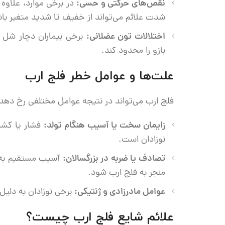
نقص‌های حرکتی و حسی:
در برخی موارد، علاو
شدت علائم می‌تواند از خفیف تا شدید متغیر با
اختلالات تون عضلانی:
برخی بیماران دچار شل 
بازو را محدود کند.
علت‌ها و عوامل خطر فلج ارب
فلج ارب می‌تواند در نتیجه عوامل مختلفی رخ دهد
زایمان سخت یا آسیب هنگام تولد:
فشار یا کشش 
نوزادان است.
تصادف یا ضربه در بزرگسالان:
آسیب مستقیم به شب
منجر به فلج ارب شود.
عوامل مادرزادی و ژنتیکی:
برخی نوزادان به دلیل
علائم شایع فلج ارب چیست؟