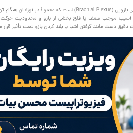
فلج ارب یا Erb’s Palsy نوعی آسیب به شبکه عصبی بازویی (Brachial Plexus) است که معمولاً در نوزاد
این آسیب موجب ضعف یا فلج بخشی از بازو و محدودیت حرکت 
دقیق دست مانند گرفتن اشیا یا بلند کردن بازو تحت تأثیر قرار می