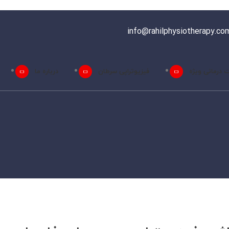
info@rahilphysiotherapy.co
 درمانی ویژه
فیزیوتراپی سرطان
درباره ما