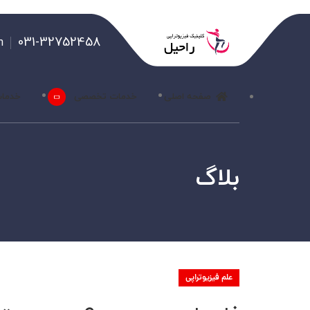
031-32752458
m
صفحه اصلی
خدمات تخصصی
خدمات
بلاگ
علم فیزیوتراپی