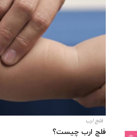
فلج ارب
فلج ارب چیست؟